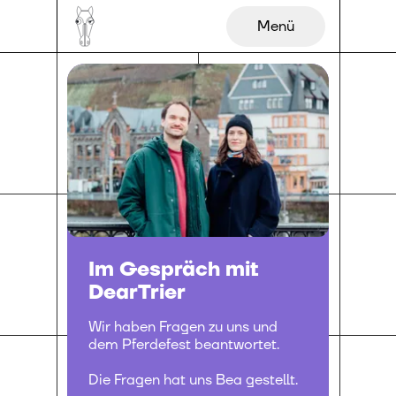
Menü
Im Gespräch mit
DearTrier
Wir haben Fragen zu uns und
dem Pferdefest beantwortet.
Die Fragen hat uns Bea gestellt.