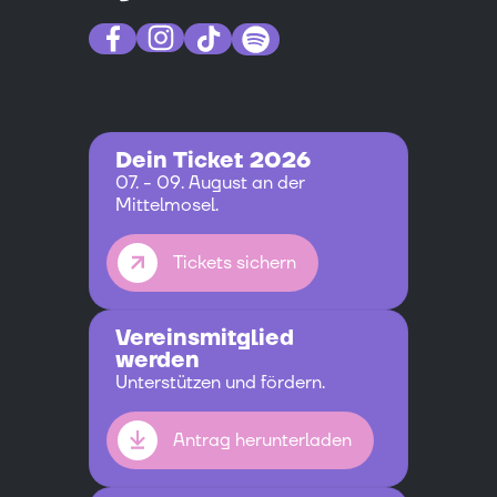
Dein Ticket 2026
07. - 09. August an der
Mittelmosel.
Tickets sichern
Vereinsmitglied
werden
Unterstützen und fördern.
Antrag herunterladen