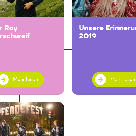
r Roy
Unsere Erinneru
erschweif
2019
Mehr lesen
Mehr lesen