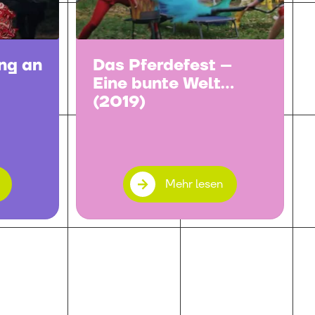
ng an
Das Pferdefest –
Eine bunte Welt
(2019)
Mehr lesen