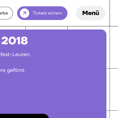
Menü
arbe
Tickets sichern
n 2018
efest-Leuten.
a gefilmt.