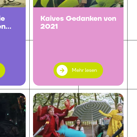
ie
Kaives Gedanken von
en
2021
Mehr lesen