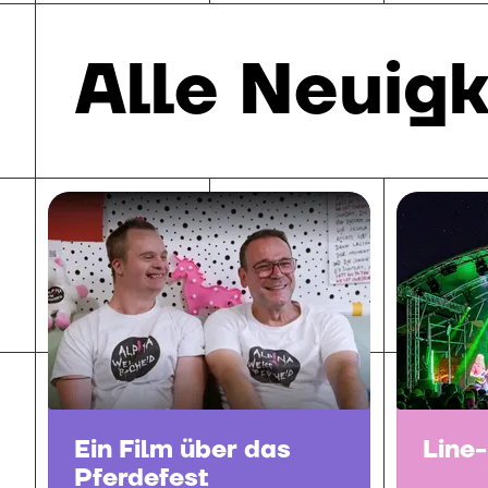
Alle Neuigk
Ein Film über das
Line
Pferdefest