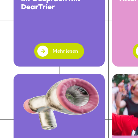
DearTrier
Mehr lesen