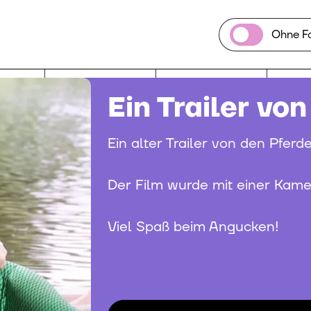
Ohne F
Ein Trailer vo
Ein alter Trailer von den Pferd
Der Film wurde mit einer Kamer
Viel Spaß beim Angucken!