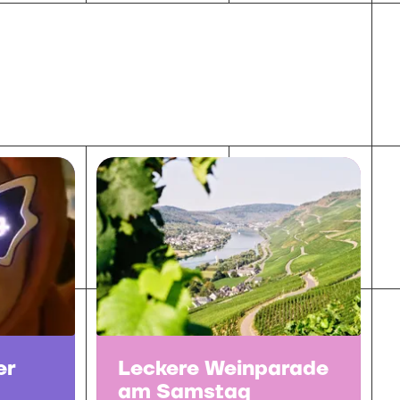
er
Leckere Weinparade
am Samstag