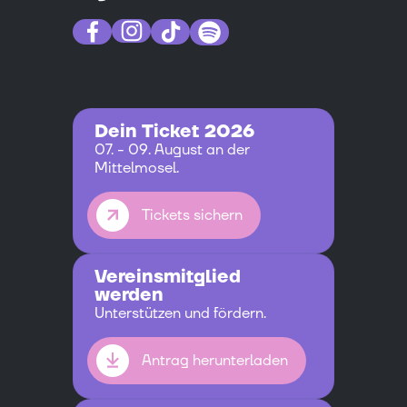
Dein Ticket 2026
07. - 09. August an der
Mittelmosel.
Tickets sichern
Vereinsmitglied
werden
Unterstützen und fördern.
Antrag herunterladen