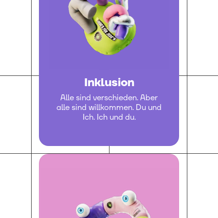
Inklusion
Alle sind verschieden. Aber
alle sind willkommen. Du und
Ich. Ich und du.