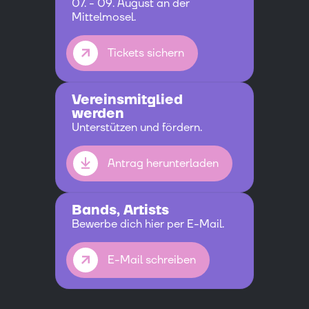
07. - 09. August an der
Mittelmosel.
Tickets sichern
Vereinsmitglied
werden
Unterstützen und fördern.
Antrag herunterladen
Bands, Artists
Bewerbe dich hier per E-Mail.
E-Mail schreiben