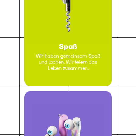
Spaß
Wir haben gemeinsam Spaß
und lachen. Wir feiern das
Leben zusammen.