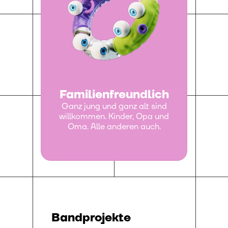
Familien
freundlich
Ganz jung und ganz alt sind
willkommen. Kinder, Opa und
Oma. Alle anderen auch.
Bandprojekte